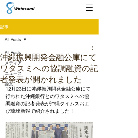
記事
All Posts
All Posts
沖縄振興開発金融公庫にて
メディア
ワタスミへの協調融資の記
ニュース
者発表が開かれました
論文
12月23日に沖縄振興開発金融公庫にて
行われた沖縄銀行とのワタスミへの協
調融資の記者発表が沖縄タイムスおよ
び琉球新報で紹介されました！