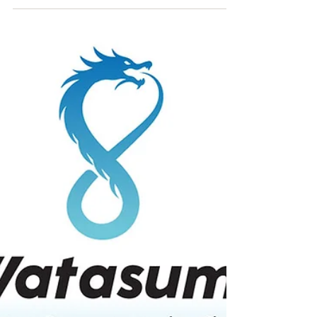
小林醸造株式会社 ―Watasumiシ
ステム導入 で環境と伝統を守る
酒造り―
醸造所は、米、水、酵母、麹菌を原料に、絶大な
人気を誇る日本酒を造る日本文化と飲料産業にと
って欠かせない存在です。長い歴史を持ち、ユネ
スコの無形文化遺産にも登録されている日本の伝
統的酒造りは、自然界と調和し季節に影響され、
伝統と革新を尊重する産業です。水は発酵工程だ
けでなく、...