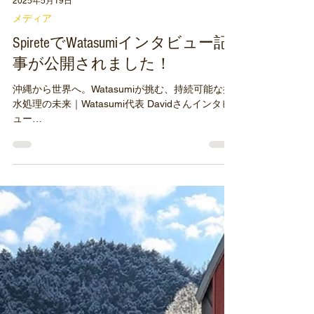
2025年5月19日
メディア
SpireteでWatasumiインタビュー記
事が公開されました！
沖縄から世界へ。Watasumiが挑む、持続可能な排
水処理の未来｜Watasumi代表 Davidさんインタビ
ュー
https://www.spirete.com/post/watasumi_250515