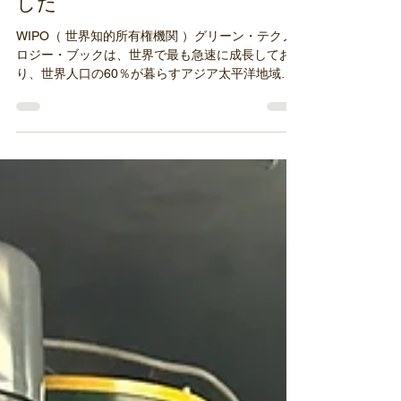
ー・ブック ― EXPO 2025特別版」
が、2025年10月4日に日本・大阪
で開催された万博で発表されま
した
WIPO（ 世界知的所有権機関 ）グリーン・テクノ
ロジー・ブックは、世界で最も急速に成長してお
り、世界人口の60％が暮らすアジア太平洋地域に
おける気候変動対策としてのエネルギー技術に焦
点を当てています。その規模、急速な経済成長、
高いエネルギー需要により、アジアは世界のエネ
ル...