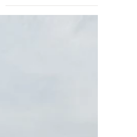
はSDGｓゴール6、7、9、10、12、14に取り組ん
でいます。 https://platform.okinawa-
sdgs.jp/certified_members/view...