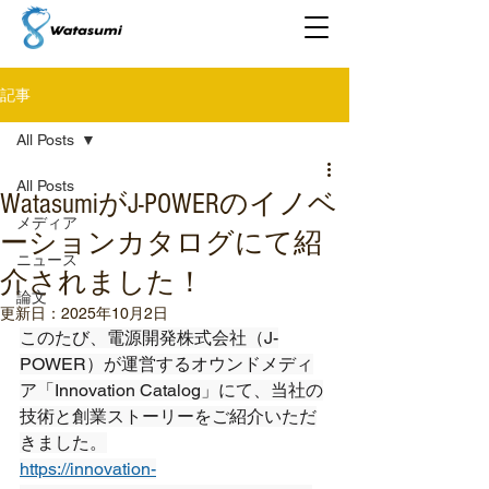
記事
All Posts
All Posts
WatasumiがJ-POWERのイノベ
メディア
ーションカタログにて紹
ニュース
介されました！
論文
更新日：
2025年10月2日
このたび、電源開発株式会社（J-
POWER）が運営するオウンドメディ
ア「Innovation Catalog」にて、当社の
技術と創業ストーリーをご紹介いただ
きました。
https://innovation-